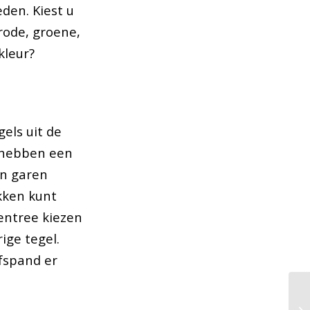
den. Kiest u
rode, groene,
kleur?
gels uit de
n hebben een
en garen
akken kunt
 entree kiezen
ige tegel.
fspand er