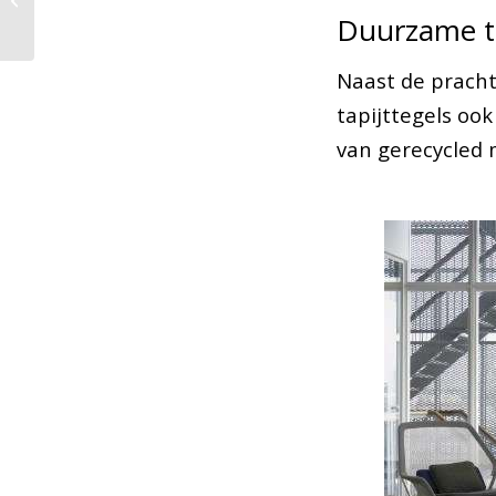
schilders in beeld
Duurzame ta
Naast de prachti
tapijttegels oo
van gerecycled m