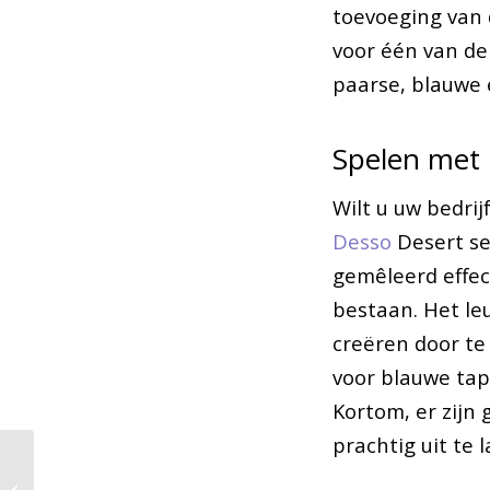
toevoeging van 
voor één van de
paarse, blauwe 
Spelen met 
Wilt u uw bedrij
Desso
Desert se
gemêleerd effect
bestaan. Het leu
creëren door te 
voor blauwe tapi
Kortom, er zijn
prachtig uit te l
De samenwerking met