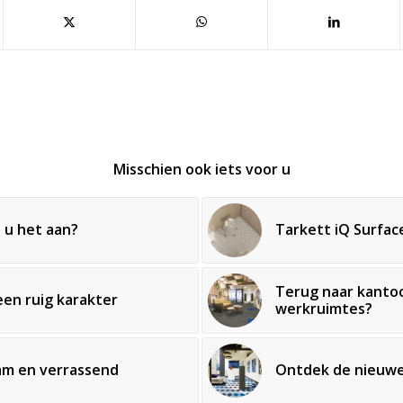
Misschien ook iets voor u
 u het aan?
Tarkett iQ Surface
Terug naar kantoo
een ruig karakter
BEL MIJ TERUG
AANMELDEN NIEUWSBRI
werkruimtes?
aam en verrassend
Ontdek de nieuwe 