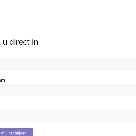
f u direct in
m
am