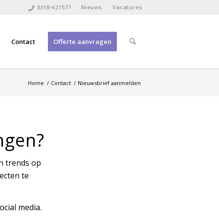
0318-621577
Nieuws
Vacatures
Contact
Offerte aanvragen
Home
/
Contact
/
Nieuwsbrief aanmelden
ngen?
en trends op
ecten te
ocial media.