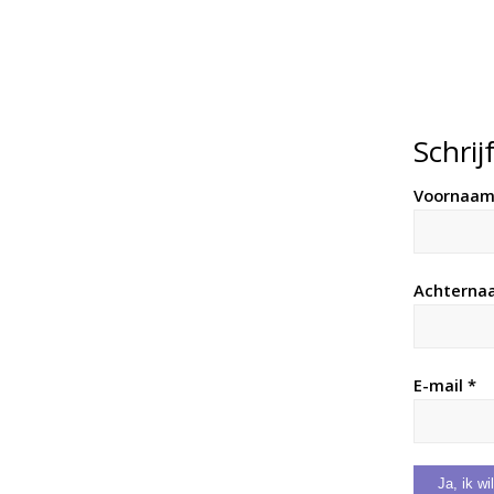
Schrij
Voornaa
Achterna
E-mail *