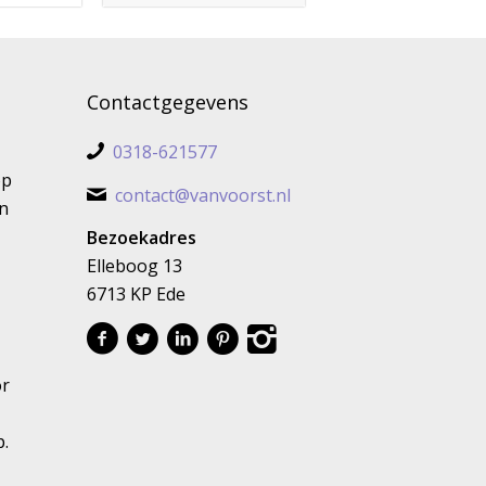
Contactgegevens
0318-621577
op
contact@vanvoorst.nl
n
Bezoekadres
Elleboog 13
6713 KP Ede
or
p.