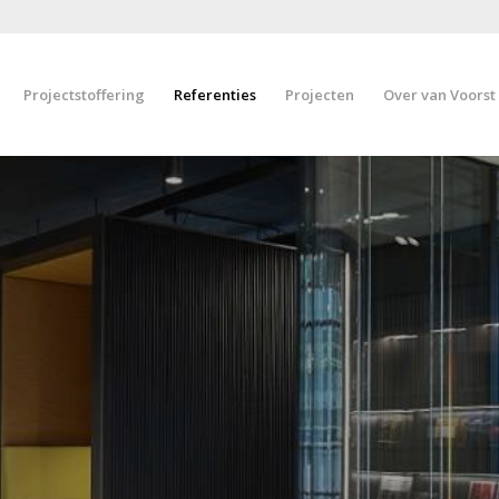
Projectstoffering
Referenties
Projecten
Over van Voorst