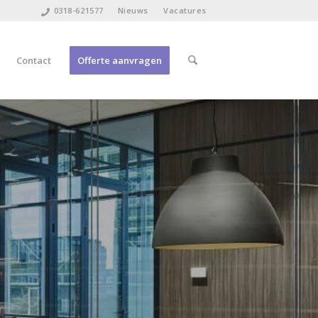
0318-621577
Nieuws
Vacatures
Contact
Offerte aanvragen