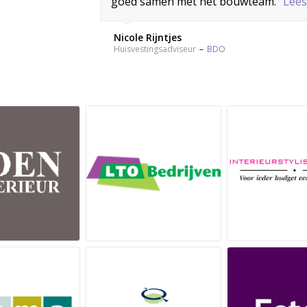
goed samen met het bouwteam.”
Lees
Nicole Rijntjes
Huisvestingsadviseur
–
BDO