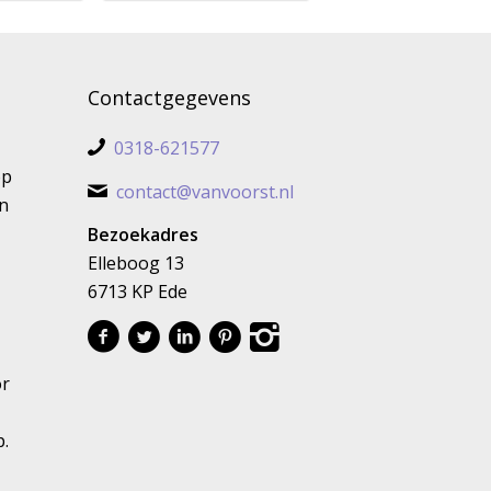
Contactgegevens
0318-621577
op
contact@vanvoorst.nl
n
Bezoekadres
Elleboog 13
6713 KP Ede
or
p.