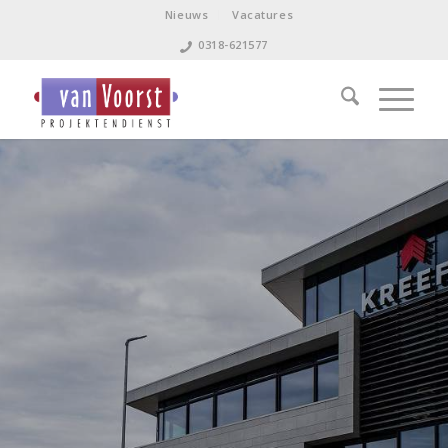
Nieuws
Vacatures
0318-621577