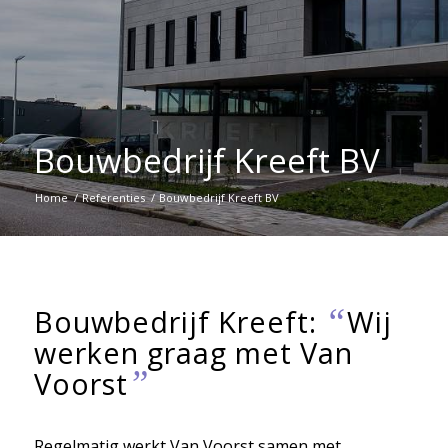
Bouwbedrijf Kreeft BV
Home
/
Referenties
/
Bouwbedrijf Kreeft BV
“
Bouwbedrijf Kreeft:
Wij
werken graag met Van
”
Voorst
Regelmatig werkt Van Voorst samen met