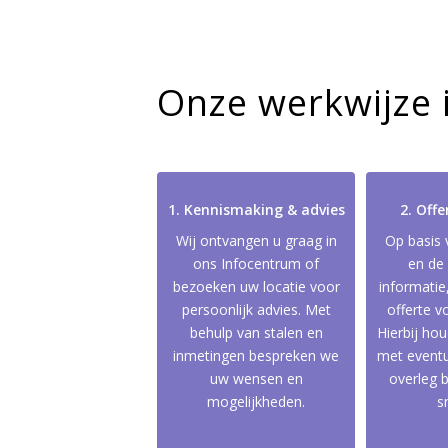
Onze werkwijze i
1. Kennismaking & advies
2. Off
Wij ontvangen u graag in
Op basis
ons Infocentrum of
en de
bezoeken uw locatie voor
informatie
persoonlijk advies. Met
offerte v
behulp van stalen en
Hierbij ho
OFFERTE AANVRAGEN
inmetingen bespreken we
met eventu
uw wensen en
overleg 
mogelijkheden.
s