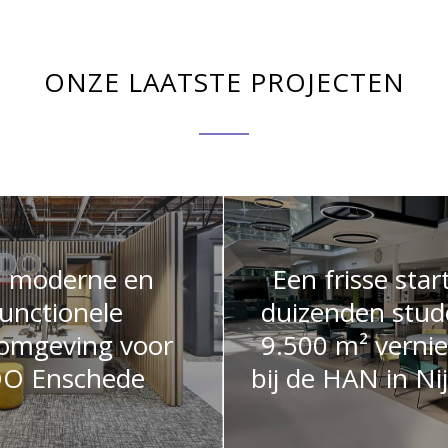
ONZE LAATSTE PROJECTEN
 moderne en
Een frisse star
unctionele
duizenden stud
omgeving voor
9.500 m² verni
O Enschede
bij de HAN in N