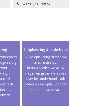
ering
5. Oplevering & onderhoud
toffeerders
Bij de oplevering ruimen we
oogwaardig
alles netjes op,
 voor
beantwoorden we al uw
kking,
vragen en geven we advies
tie of
over het onderhoud. Ook
EF
NEEM CONTACT OP
olgens de
bieden we de optie voor een
teits- en
onderhoudscontract.
normen.