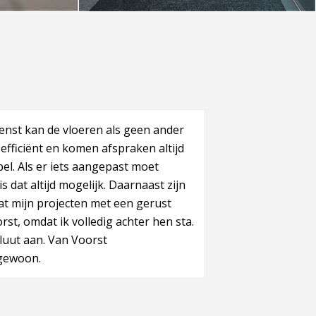
enst kan de vloeren als geen ander
gedateerd interieur iets actueels
efficiënt en komen afspraken altijd
e branche te maken is niet
ibel. Als er iets aangepast moet
st kunnen ze dit echter bijzonder
s dat altijd mogelijk. Daarnaast zijn
eren ze heel goed naar de klantwens
aat mijn projecten met een gerust
 ze komen vooral met passende
st, omdat ik volledig achter hen sta.
eer als in een passende begroting.
luut aan. Van Voorst
ate tevreden over de werkwijze en de
 gewoon.
raject maar ook de realisatie is
!