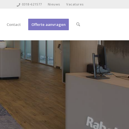
0318-621577
Nieuws
Vacatures
Contact
Offerte aanvragen
orst Projektdienst
 zijn wij uw betrouwbare
ffeerder voor harde en zachte
kkingen
ZE PROJECTEN