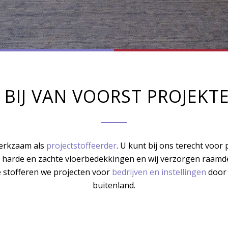
BIJ VAN VOORST PROJEKT
werkzaam als
projectstoffeerder
. U kunt bij ons terecht voo
et harde en zachte vloerbedekkingen en wij verzorgen raamde
e stofferen we projecten voor
bedrijven en instellingen
door 
buitenland.