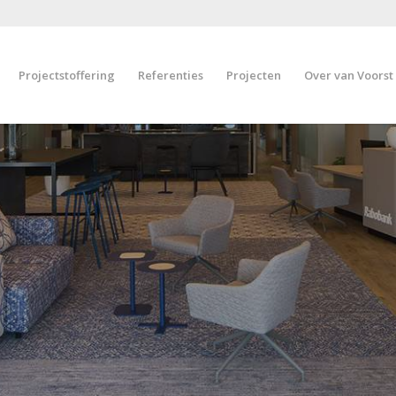
Projectstoffering
Referenties
Projecten
Over van Voorst
Van Vo
Sinds 1959
projectsto
vloerbede
BEKIJK ON