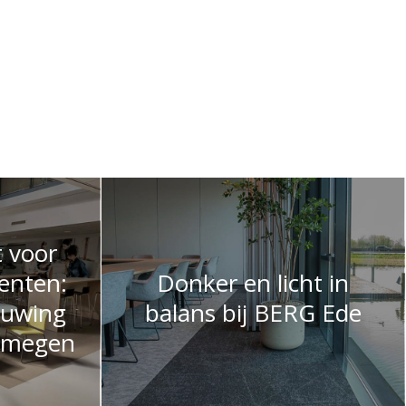
t voor
enten:
Donker en licht in
euwing
balans bij BERG Ede
ijmegen