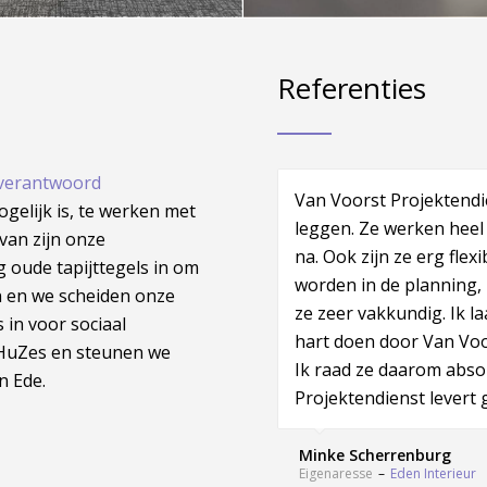
Referenties
 verantwoord
Van Voorst Projektendi
Om van een oud en zeer 
gelijk is, te werken met
leggen. Ze werken heel 
en vooral passend bij d
van zijn onze
na. Ook zijn ze erg flex
eenvoudig. Bij Van Voor
 oude tapijttegels in om
worden in de planning, i
goed. Niet alleen luist
en en we scheiden onze
ze zeer vakkundig. Ik l
(een verademing) maar
 in voor sociaal
hart doen door Van Voor
voorstellen in zowel sf
’HuZes en steunen we
Ik raad ze daarom abso
Wij zijn dan ook uiterm
n Ede.
Projektendienst levert
manier waarop dit voort
verlopen. Een aanrader
Minke Scherrenburg
Eigenaresse
–
Eden Interieur
Joop Jorritsma