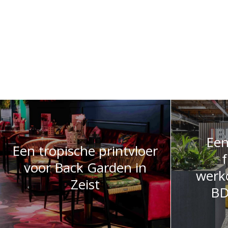
Een
Een tropische printvloer
f
voor Back Garden in
werk
Zeist
BD