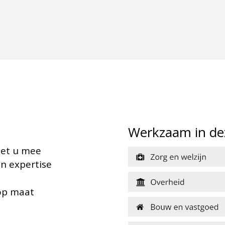
Algemeen Directeur
–
LTO Bed
Werkzaam in de
met u mee
n expertise
 op maat