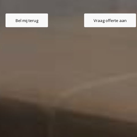
Bel mij terug
Vraag offerte aan
BEL MIJ TERUG
AANMELDEN NIEUWSBRI
Nieuwsbrief