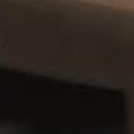
0318-621577
op
contact@vanvoorst.nl
n
Bezoekadres
Elleboog 13
6713 KP Ede
or
p.