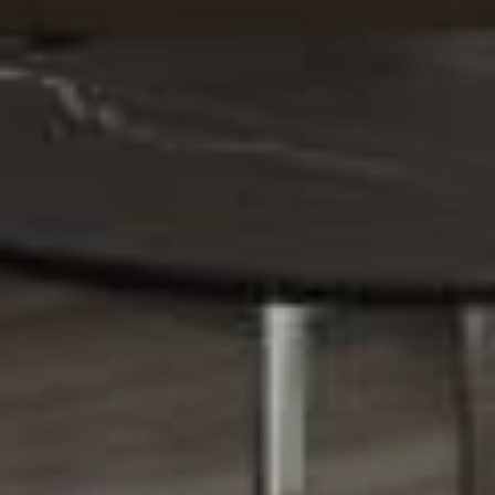
Van Voorst is al meer dan 65 jaar wer
projectstoffeerder. Wij stofferen vloe
vloerbedekkingen en wij verzorgen ra
gordijnen, lamellen, vitrages en zonwe
stofferen we projecten voor bedrijven 
Nederland en regelmatig in het buiten
project staat bij ons centraal, door pe
hoogwaardig kwaliteit als onze basis.