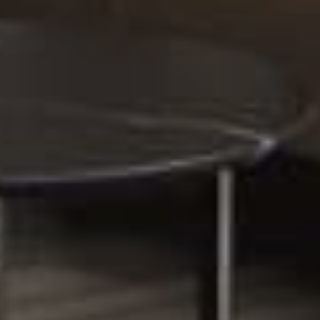
kzaam als
Schrijf je in voor onze
ren met harde en zachte
nieuwsbrief, zodat wij je 
amdecoraties zoals
de hoogte kunnen houde
ringen. Vanuit Ede
van het laatste nieuws.
en instellingen door heel
direct aanmelden
land. De zorg voor uw
rsoonlijke begeleiding en
Inspiratieboek
Wilt u ideeën op doen vo
uw eigen vloeren? Vraag
dan ons Inspiratieboek o
inspiratieboek aanvragen