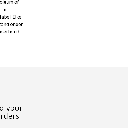
noleum of
erm
fabel. Elke
 zand onder
onderhoud
d voor
rders