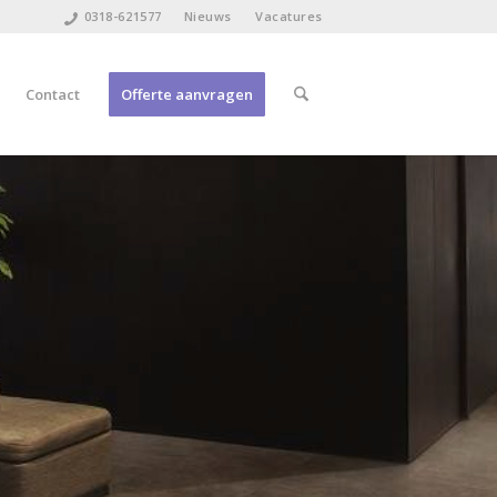
0318-621577
Nieuws
Vacatures
Contact
Offerte aanvragen