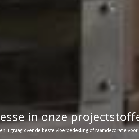
resse in onze projectstoff
ren u graag over de beste vloerbedekking of raamdecoratie voor 