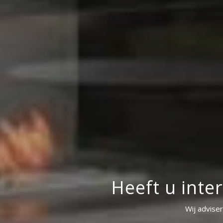
Heeft u inte
Wij advise