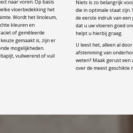
ject naar voren. Op basis
Niets is zo belangrijk v
elke vloerbedekking het
die in optimale staat zijn
uimte. Wordt het linoleum,
de eerste indruk van een 
Lichte kleuren en
dat u uw vloeren goed on
traciet of gemêleerde
helpt u hierbij graag.
 keuze gemaakt is, zijn er
U leest het, alleen al doo
ende mogelijkheden.
afstemming van onderhoud
apijt, vuilwerend of vuil
weten? Maak gerust een a
over de meest geschikte 