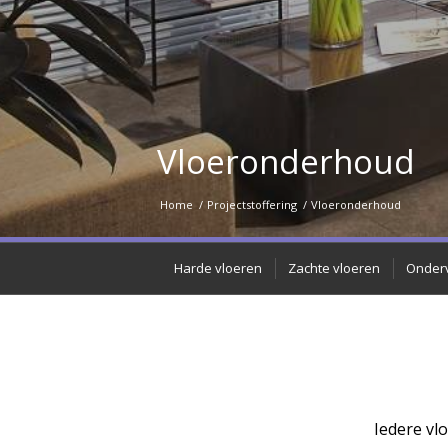
Vloeronderhoud
Home
/
Projectstoffering
/
Vloeronderhoud
Harde vloeren
Zachte vloeren
Onder
Iedere vl