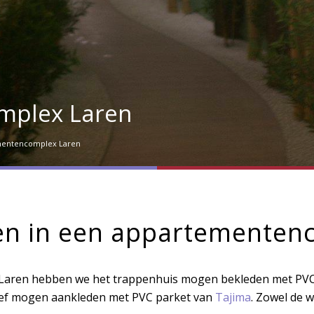
mplex Laren
entencomplex Laren
en in een appartementen
n Laren hebben we het trappenhuis mogen bekleden met PV
ief mogen aankleden met PVC parket van
Tajima
. Zowel de w