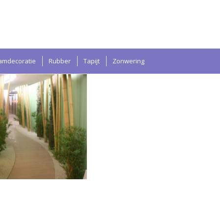
amdecoratie
Rubber
Tapijt
Zonwering