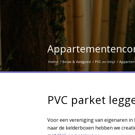
Appartementenco
Home
/
Bouw & Vastgoed
/
PVC en Vinyl
/
Appartem
PVC parket legg
Voor een vereniging van eigenaren i
naar de kelderboxen hebben we creat