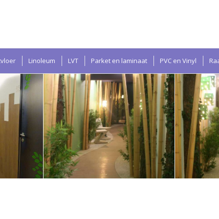
tvloer
Linoleum
LVT
Parket en laminaat
PVC en Vinyl
Ra