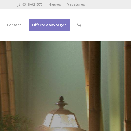
0318-621577
Nieuws
Vacatures
Contact
Offerte aanvragen