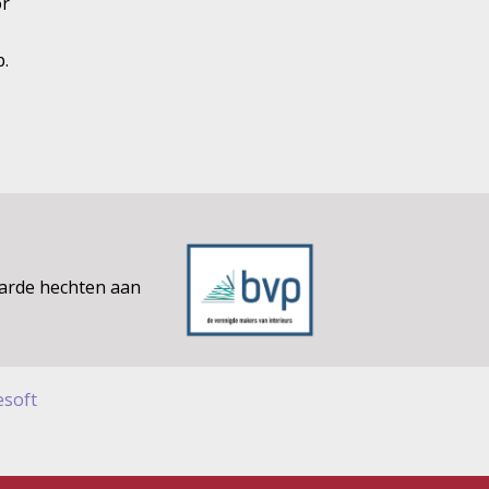
or
p.
aarde hechten aan
esoft