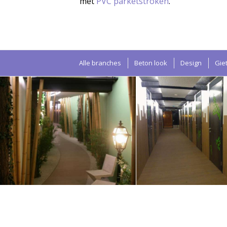
met
PVC parketstroken
.
Alle branches
Beton look
Design
Gie