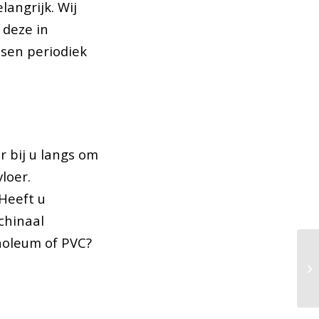
langrijk. Wij
 deze in
ssen periodiek
 bij u langs om
loer.
 Heeft u
chinaal
inoleum of PVC?