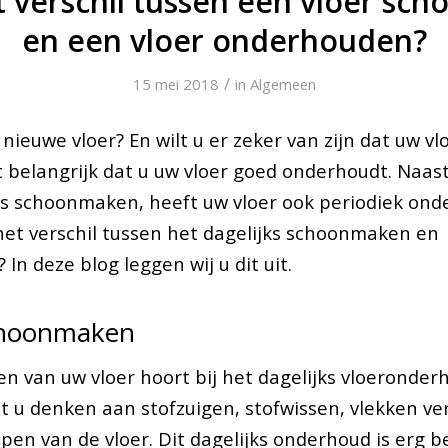
t verschil tussen een vloer s
en een vloer onderhouden?
/
15 mei 2018
in
Algemeen
nieuwe vloer? En wilt u er zeker van zijn dat uw vl
et belangrijk dat u uw vloer goed onderhoudt. Naast
s schoonmaken, heeft uw vloer ook periodiek ond
het verschil tussen het dagelijks schoonmaken en
In deze blog leggen wij u dit uit.
choonmaken
 van uw vloer hoort bij het dagelijks vloeronderh
et u denken aan stofzuigen, stofwissen, vlekken v
en van de vloer. Dit dagelijks onderhoud is erg be