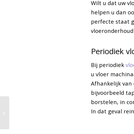
Wilt u dat uw vl
helpen u dan oo
perfecte staat 
vloeronderhoud 
Periodiek v
Bij periodiek
vl
u vloer machinaa
Afhankelijk van 
bijvoorbeeld tap
borstelen, in co
Tarkett breidt de
In dat geval rei
Desso Desert collectie
uit