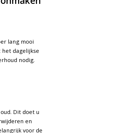
choonmaken
oer lang mooi
 het dagelijkse
erhoud nodig.
oud. Dit doet u
erwijderen en
langrijk voor de