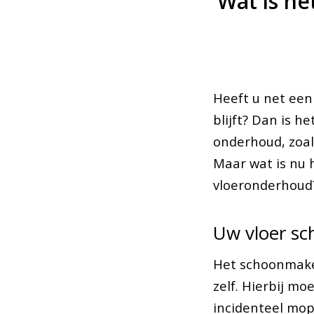
Wat is he
Heeft u net een 
blijft? Dan is h
onderhoud, zoal
Maar wat is nu 
vloeronderhoud? 
Uw vloer s
Het schoonmaken
zelf. Hierbij mo
incidenteel mopp