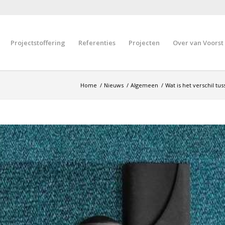
Projectstoffering
Referenties
Projecten
Over van Voorst
Home
/
Nieuws
/
Algemeen
/
Wat is het verschil t