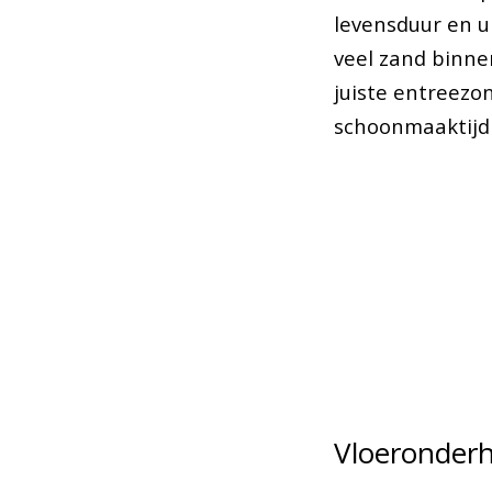
levensduur en ui
veel zand binne
juiste entreezo
schoonmaaktijd 
Vloeronderh