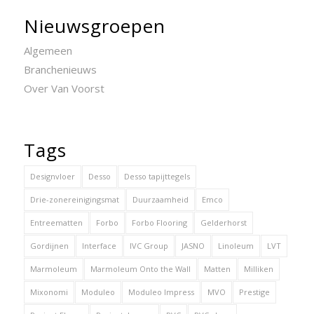
Nieuwsgroepen
Algemeen
Branchenieuws
Over Van Voorst
Tags
Designvloer
Desso
Desso tapijttegels
Drie-zonereinigingsmat
Duurzaamheid
Emco
Entreematten
Forbo
Forbo Flooring
Gelderhorst
Gordijnen
Interface
IVC Group
JASNO
Linoleum
LVT
Marmoleum
Marmoleum Onto the Wall
Matten
Milliken
Mixonomi
Moduleo
Moduleo Impress
MVO
Prestige