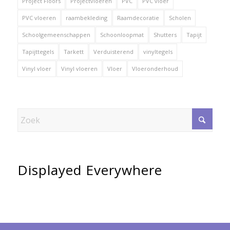
Project Floors
Projectvloeren
PVC
PVC vloer
PVC vloeren
raambekleding
Raamdecoratie
Scholen
Schoolgemeenschappen
Schoonloopmat
Shutters
Tapijt
Tapijttegels
Tarkett
Verduisterend
vinyltegels
Vinyl vloer
Vinyl vloeren
Vloer
Vloeronderhoud
Displayed Everywhere