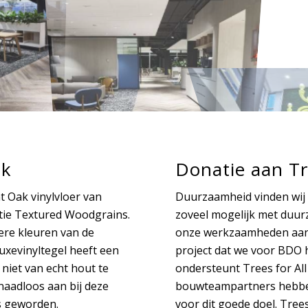
ak
Donatie aan Tre
 Oak vinylvloer van
Duurzaamheid vinden wij 
ectie Textured Woodgrains.
zoveel mogelijk met duur
kere kleuren van de
onze werkzaamheden aan h
luxevinyltegel heeft een
project dat we voor BDO
niet van echt hout te
ondersteunt Trees for Al
 naadloos aan bij deze
bouwteampartners hebbe
s geworden.
voor dit goede doel. Tree