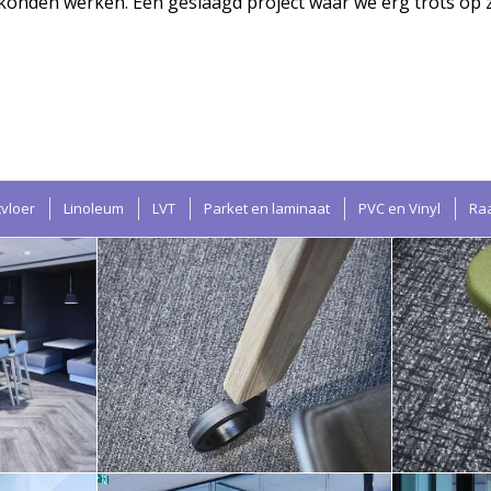
onden werken. Een geslaagd project waar we erg trots op z
tvloer
Linoleum
LVT
Parket en laminaat
PVC en Vinyl
Ra