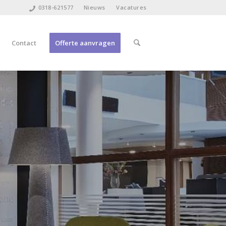
0318-621577
Nieuws
Vacatures
Contact
Offerte aanvragen