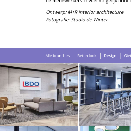
de medewerkers zoveel mogelijk door k
Ontwerp: M+R interior architecture
Fotografie: Studio de Winter
Alle branches
Beton look
Design
Gie