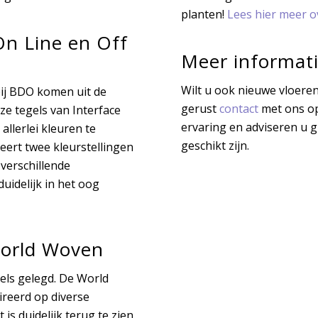
planten!
Lees hier meer ov
 On Line en Off
Meer informat
Wilt u ook nieuwe vloer
bij BDO komen uit de
gerust
contact
met ons op
eze tegels van Interface
ervaring en adviseren u 
n allerlei kleuren te
geschikt zijn.
neert twee kleurstellingen
 verschillende
uidelijk in het oog
 World Woven
ls gelegd. De World
ireerd op diverse
is duidelijk terug te zien.