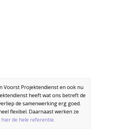
 Voorst Projektendienst en ook nu
jektendienst heeft wat ons betreft de
 verliep de samenwerking erg goed.
EF
NEEM CONTACT OP
eel flexibel. Daarnaast werken ze
 hier de hele referentie.