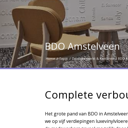
BDO Amstelveen
Home
/
Tapijt
/
Zakelijke markt & Kantoren
/
BDO A
Complete verbo
Het grote pand van BDO in Amstelveen 
we op vijf verdiepingen luxevinylvloer