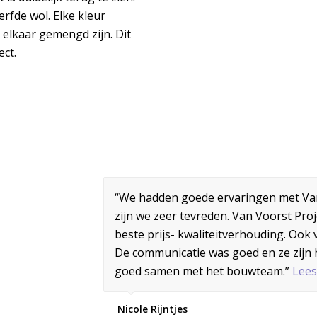
fde wol. Elke kleur
t elkaar gemengd zijn. Dit
ect.
“We hadden goede ervaringen met Van
zijn we zeer tevreden. Van Voorst Pro
beste prijs- kwaliteitverhouding. Ook
BEL MIJ TERUG
AANMELDEN NIEUWSBRI
De communicatie was goed en ze zijn h
goed samen met het bouwteam.”
Lees
Nicole Rijntjes