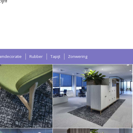
ijn!
amdecoratie
Rubber
Tapijt
Zonwering