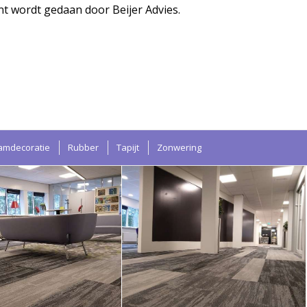
 wordt gedaan door Beijer Advies.
amdecoratie
Rubber
Tapijt
Zonwering