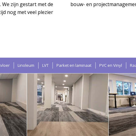
We zijn gestart met de
bouw- en projectmanagement
ijd nog met veel plezier
tvloer
Linoleum
LVT
Parket en laminaat
PVC en Vinyl
Ra