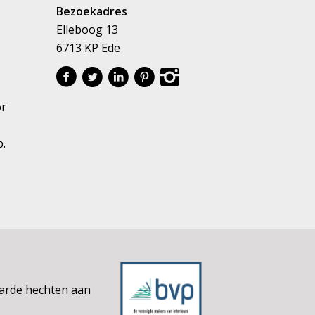
Bezoekadres
Elleboog 13
6713 KP Ede
or
p.
aarde hechten aan