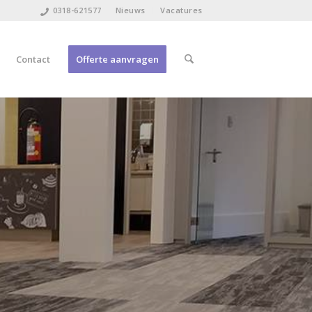
0318-621577
Nieuws
Vacatures
Contact
Offerte aanvragen