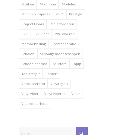
Milliken
Mixonomi
Moduleo
Moduleo Impress
MVO
Prestige
Project Floors
Projectvloeren
PVC
PVC vloer
PVC vloeren
raambekleding
Raamdecoratie
Scholen
Schoolgemeenschappen
Schoonloopmat
Shutters
Tapijt
Tapijttegels
Tarkett
Verduisterend
vinyltegels
Vinyl vloer
Vinyl vloeren
Vloer
Vloeronderhoud