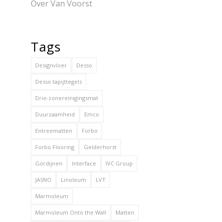
Over Van Voorst
Tags
Designvloer
Desso
Desso tapijttegels
Drie-zonereinigingsmat
Duurzaamheid
Emco
Entreematten
Forbo
Forbo Flooring
Gelderhorst
Gordijnen
Interface
IVC Group
JASNO
Linoleum
LVT
Marmoleum
Marmoleum Onto the Wall
Matten