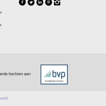
or
p.
aarde hechten aan
esoft