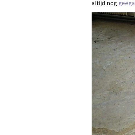
altijd nog
geëga