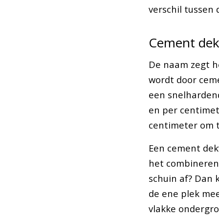
verschil tussen 
Cement dek
De naam zegt he
wordt door cem
een snelhardend
en per centime
centimeter om t
Een cement dekv
het combineren 
schuin af? Dan 
de ene plek mee
vlakke ondergro