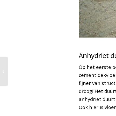
Anhydriet d
Desso Axminster
Op het eerste o
Sculpt: creëer diepte
cement dekvloer
met geweven tapijt
fijner van struc
droog! Het duur
anhydriet duurt
Ook hier is vlo