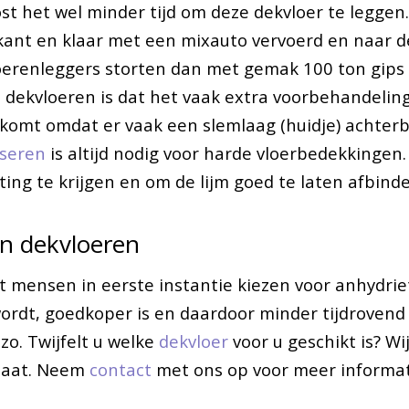
t het wel minder tijd om deze dekvloer te leggen
kant en klaar met een mixauto vervoerd en naar 
oerenleggers storten dan met gemak 100 ton gips 
 dekvloeren is dat het vaak extra voorbehandelin
 komt omdat er vaak een slemlaag (huidje) achterbl
iseren
is altijd nodig voor harde vloerbedekkingen.
ing te krijgen en om de lijm goed te laten afbinde
in dekvloeren
t mensen in eerste instantie kiezen voor anhydrie
ordt, goedkoper is en daardoor minder tijdrovend li
 zo. Twijfelt u welke
dekvloer
voor u geschikt is? Wi
maat. Neem
contact
met ons op voor meer informat