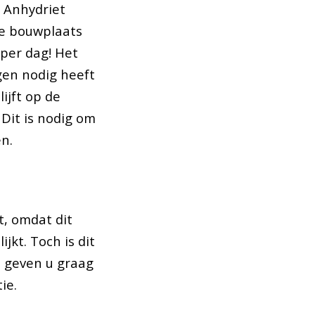
. Anhydriet
de bouwplaats
per dag! Het
gen nodig heeft
ijft op de
 Dit is nodig om
n.
t, omdat dit
jkt. Toch is dit
j geven u graag
ie.