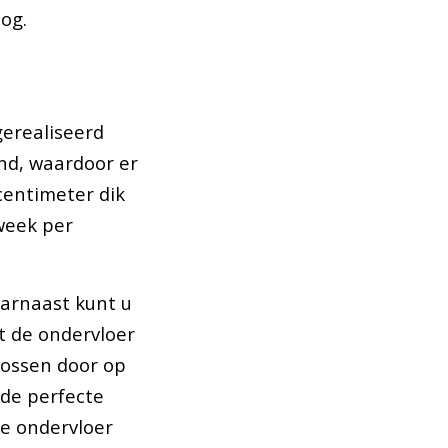
log.
gerealiseerd
nd, waardoor er
centimeter dik
week per
aarnaast kunt u
t de ondervloer
lossen door op
 de perfecte
de ondervloer