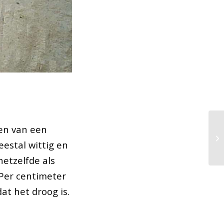
den van een
estal wittig en
hetzelfde als
 Per centimeter
t het droog is.