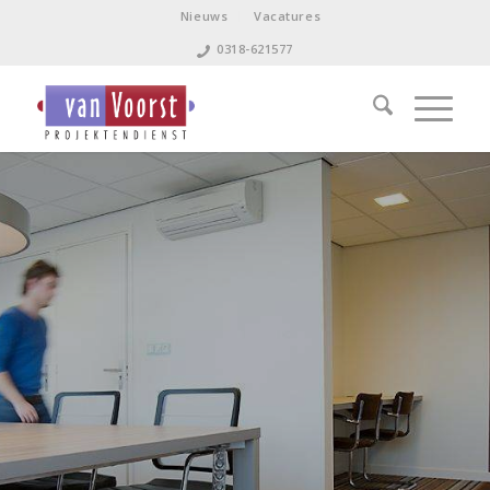
Nieuws
Vacatures
0318-621577