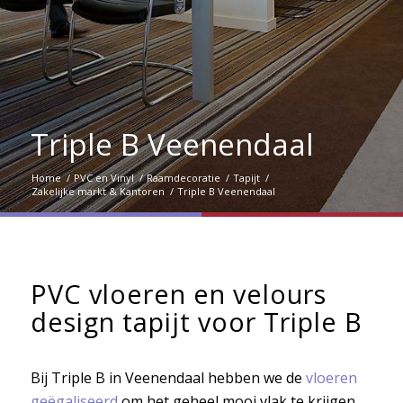
Triple B Veenendaal
Home
/
PVC en Vinyl
/
Raamdecoratie
/
Tapijt
/
Zakelijke markt & Kantoren
/
Triple B Veenendaal
PVC vloeren en velours
design tapijt voor Triple B
Bij Triple B in Veenendaal hebben we de
vloeren
geëgaliseerd
om het geheel mooi vlak te krijgen.