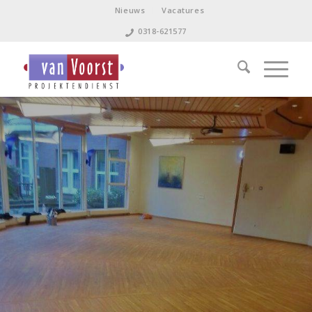
Nieuws
Vacatures
0318-621577