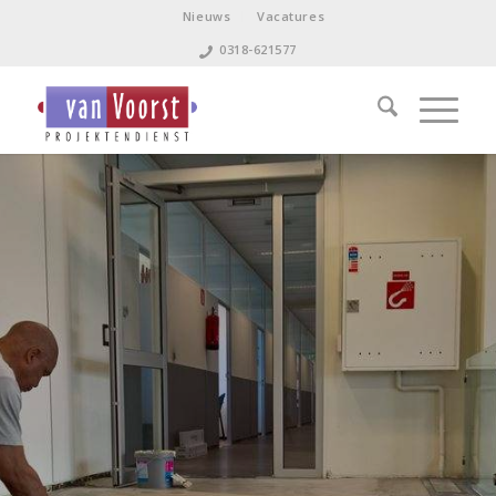
Nieuws
Vacatures
0318-621577