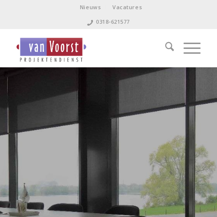
Nieuws
Vacatures
0318-621577