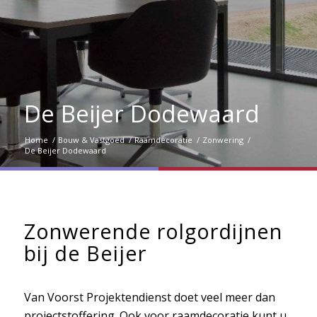
De Beijer Dodewaard
Home
/
Bouw & Vastgoed
/
Raamdecoratie
/
Zonwering
/
De Beijer Dodewaard
Zonwerende rolgordijnen
bij de Beijer
Van Voorst Projektendienst doet veel meer dan
projectstoffering. Ook voor raamdecoratie kunt u