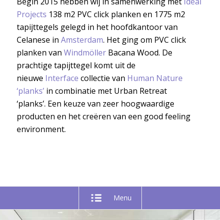
Begin 2015 hebben wij in samenwerking met
Ideal
Projects
138 m2 PVC click planken en 1775 m2
tapijttegels gelegd in het hoofdkantoor van
Celanese in
Amsterdam
. Het ging om PVC click
planken van
Windmöller
Bacana Wood. De
prachtige tapijttegel komt uit de
nieuwe
Interface
collectie van
Human Nature
‘planks’
in combinatie met Urban Retreat
‘planks’. Een keuze van zeer hoogwaardige
producten en het creëren van een good feeling
environment.
Menu