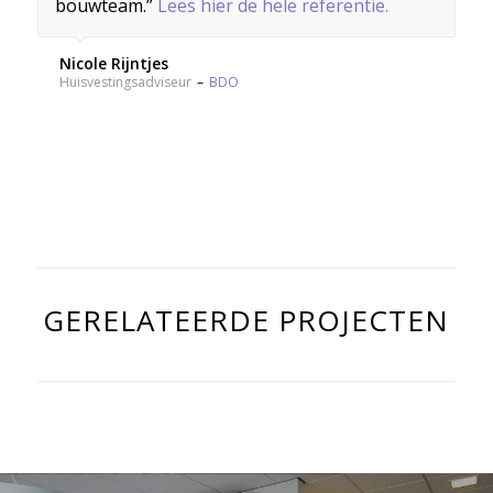
bouwteam.”
Lees hier de hele referentie.
Nicole Rijntjes
Huisvestingsadviseur
–
BDO
OFFERTE AANVRAGEN
GERELATEERDE PROJECTEN
BEL MIJ TERUG