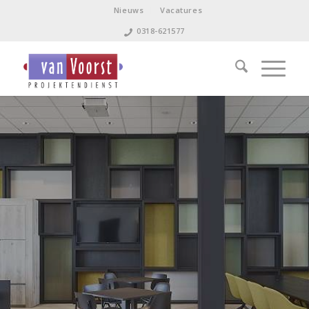
Nieuws
Vacatures
0318-621577