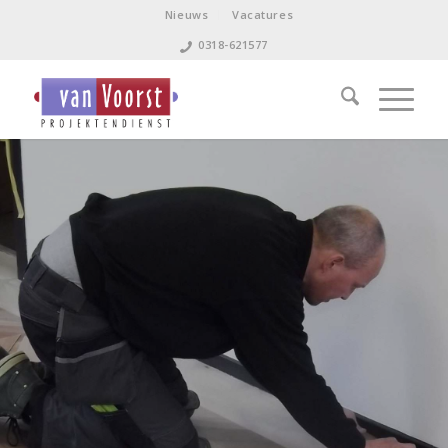
Nieuws
Vacatures
0318-621577