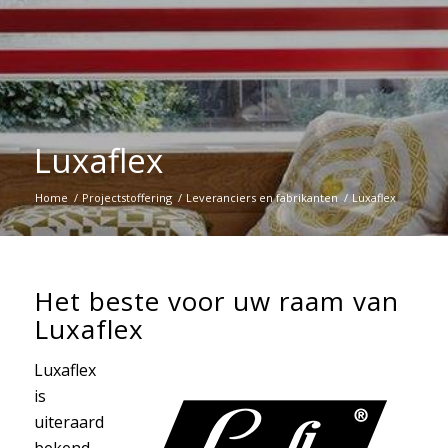
Luxaflex
Home
/
Projectstoffering
/
Leveranciers en fabrikanten
/
Luxaflex
Het beste voor uw raam van
Luxaflex
Luxaflex
is
uiteraard
bekend