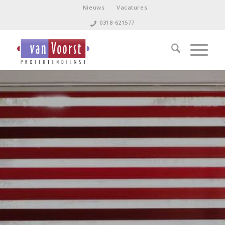
Nieuws
Vacatures
0318-621577