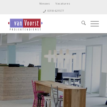
Nieuws
Vacatures
0318-621577