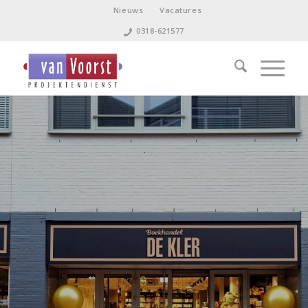
Nieuws
Vacatures
0318-621577