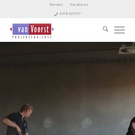
Nieuws
Vacatures
0318-621577